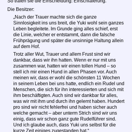
So trafen sie die Einscheidung: Einschläferung.
Die Besitzer:
„Nach der Trauer machte sich die ganze
Sinnlosigkeit ins uns breit, die Yuki wohl sein ganzes
Leben begleitete. Im Grunde ging alles schief, erst
die Linie, welcher er entstammt, dann die falsche
Frühprägung und später die unsinnige Haltung allein
auf dem Hof.
Trotz aller Wut, Trauer und allem Frust sind wir
dankbar, dass wir ihn hatten. Wenn er nur mit uns
zusammen war, hatten wir einen tollen Hund – so
stell ich mir einen Hund in allen Phasen vor. Auch
meinen wir, dass er wohl die schönsten 11 Wochen
in seinem Leben bei uns hatte, endlich ein Rudel und
Menschen, die sich für ihn interessierten und sich mit
ihm beschäftigten. Auch sind wir dankbar für alles,
was wir mit ihm und durch ihn gelernt haben. Hundert
pro sind wir nicht fehlerfrei und haben sicher auch
welche gemacht – aber unterm Strich sind wir uns
einig, dass wir schon ganz gute Rudelführer sind.
Und ich glaube auch, dass Yuki uns selbst für die
kurze Zeit einiges zugestanden hat.“