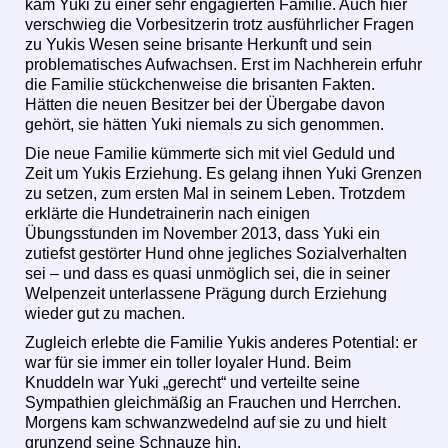
kam Yuki zu einer sehr engagierten Familie. Auch hier
verschwieg die Vorbesitzerin trotz ausführlicher Fragen
zu Yukis Wesen seine brisante Herkunft und sein
problematisches Aufwachsen. Erst im Nachherein erfuhr
die Familie stückchenweise die brisanten Fakten.
Hätten die neuen Besitzer bei der Übergabe davon
gehört, sie hätten Yuki niemals zu sich genommen.
Die neue Familie kümmerte sich mit viel Geduld und
Zeit um Yukis Erziehung. Es gelang ihnen Yuki Grenzen
zu setzen, zum ersten Mal in seinem Leben. Trotzdem
erklärte die Hundetrainerin nach einigen
Übungsstunden im November 2013, dass Yuki ein
zutiefst gestörter Hund ohne jegliches Sozialverhalten
sei – und dass es quasi unmöglich sei, die in seiner
Welpenzeit unterlassene Prägung durch Erziehung
wieder gut zu machen.
Zugleich erlebte die Familie Yukis anderes Potential: er
war für sie immer ein toller loyaler Hund. Beim
Knuddeln war Yuki „gerecht“ und verteilte seine
Sympathien gleichmäßig an Frauchen und Herrchen.
Morgens kam schwanzwedelnd auf sie zu und hielt
grunzend seine Schnauze hin.