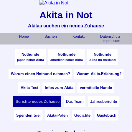
Akita in Not
Akitas suchen ein neues Zuhause
Home
Suchen
Kontakt
Datenschutz
Impressum
Nothunde
Nothunde
Nothunde
japanischer Akita
amerikanischer Akita
Akita im Ausland
Warum einen Nothund nehmen?
Warum Akita-Erfahrung?
Akita Test
Infos zum Akita
vermittelte Hunde
Berichte neues Zuhause
Das Team
Jahresberichte
Spenden Sie!
Akita-Paten
Gedichte
Gästebuch