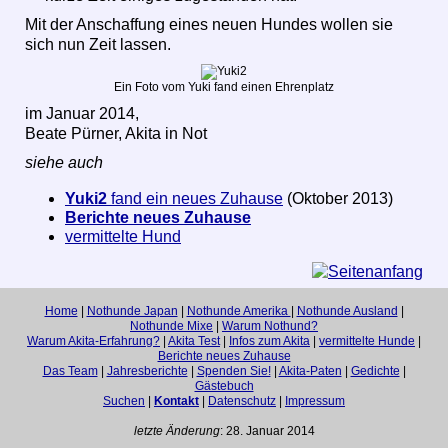
Mit der Anschaffung eines neuen Hundes wollen sie
sich nun Zeit lassen.
Ein Foto vom Yuki fand einen Ehrenplatz
im Januar 2014,
Beate Pürner, Akita in Not
siehe auch
Yuki2
fand ein neues Zuhause
(Oktober 2013)
Berichte neues Zuhause
vermittelte Hund
Home
|
Nothunde Japan
|
Nothunde Amerika
|
Nothunde Ausland
|
Nothunde Mixe
|
Warum Nothund?
Warum Akita-Erfahrung?
|
Akita Test
|
Infos zum Akita
|
vermittelte Hunde
|
Berichte neues Zuhause
Das Team
|
Jahresberichte
|
Spenden Sie!
|
Akita-Paten
|
Gedichte
|
Gästebuch
Suchen
|
Kontakt
|
Datenschutz
|
Impressum
letzte Änderung
: 28. Januar 2014